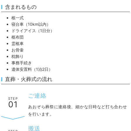
含まれるもの
柩一式
寝台車（10km以内）
ドライアイス（1日分）
柩布団
霊柩車
お骨壷
枕飾り
事務手続き
遺体安置料（1泊2日）
直葬・火葬式の流れ
ご連絡
STEP
01
あおぞら葬祭に連絡後、細かな日時など打ち合わせ
を行います。
搬送