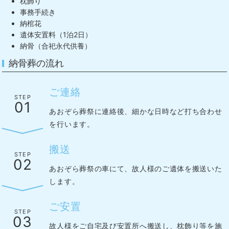
枕飾り
事務手続き
納棺花
遺体安置料（1泊2日）
納骨（合祀永代供養）
納骨葬の流れ
ご連絡
STEP
01
あおぞら葬祭に連絡後、細かな日時など打ち合わせ
を行います。
搬送
STEP
02
あおぞら葬祭の車にて、故人様のご遺体を搬送いた
します。
ご安置
STEP
03
故人様をご自宅及び安置所へ搬送し、枕飾り等を施