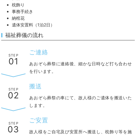
枕飾り
事務手続き
納棺花
遺体安置料（1泊2日）
福祉葬儀の流れ
ご連絡
STEP
01
あおぞら葬祭に連絡後、細かな日時など打ち合わせ
を行います。
搬送
STEP
02
あおぞら葬祭の車にて、故人様のご遺体を搬送いた
します。
ご安置
STEP
03
故人様をご自宅及び安置所へ搬送し、枕飾り等を施